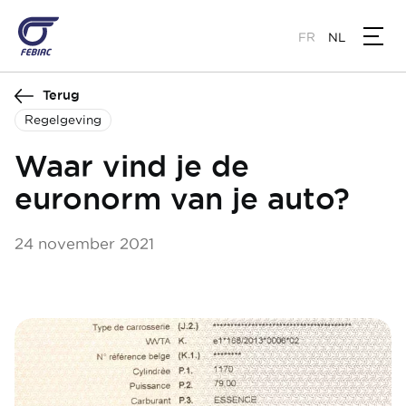
Overslaan
en
FR
NL
naar
de
Terug
inhoud
gaan
Regelgeving
Waar vind je de
euronorm van je auto?
24 november 2021