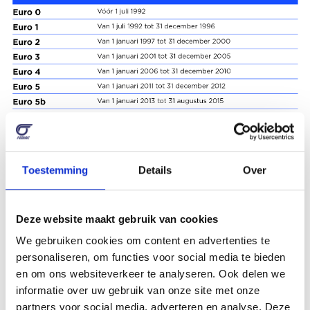
Toestemming
Details
Over
Waar vind ik de precieze fiscale
Deze website maakt gebruik van cookies
CO2-waarde van mijn auto terug?
We gebruiken cookies om content en advertenties te
WLTP of NEDC?
personaliseren, om functies voor social media te bieden
en om ons websiteverkeer te analyseren. Ook delen we
informatie over uw gebruik van onze site met onze
Hoe weet ik of mijn voertuig
partners voor social media, adverteren en analyse. Deze
voldoet aan de veiligheids- en