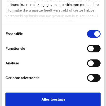
milieunormen?
partners kunnen deze gegevens combineren met andere
informatie die u aan ze heeft verstrekt of die ze hebben
verzameld op basis van uw gebruik van hun services. U
kunt ons
cookiebeleid
en onze
wettelijke
vermeldingen
hier vinden.
Toestemmingsselectie
Interessant?
Essentiële
Jazeker
Functionele
Analyse
Niet echt
Gerichte advertentie
Delen
Alles toestaan