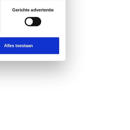
Gerichte advertentie
Alles toestaan
FEBIAC v.z.w.
Woluwedal 46 bus 6
1200 Brussel
info@febiac.be