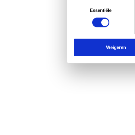
Toestemmingsselectie
Essentiële
Weigeren
Praktische
Links
informatie
Publicaties
Contact
Tax Calculator
Jobs
Specx (Technicar)