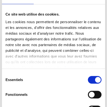
MOBILITÉ
UTILISATION
Ce site web utilise des cookies.
Les cookies nous permettent de personnaliser le contenu
et les annonces, d'offrir des fonctionnalités relatives aux
médias sociaux et d'analyser notre trafic. Nous
Comment adopter un
Une boîte automatique
partageons également des informations sur l'utilisation de
comportement éthique
ou une boîte manuelle:
notre site avec nos partenaires de médias sociaux, de
au volant?
que choisir?
publicité et d'analyse, qui peuvent combiner celles-ci
avec d'autres informations que vous leur avez fournies
UTILISATION
NEWS
ou qu'ils ont collectées lors de votre utilisation de leurs
services. Vous trouverez ici notre
charte cookies
et
les
mentions légales
.
Sélection
Essentiels
du
consentement
Un témoin allumé: (pas
Les stages de conduite,
de) panique à bord!
pas (que) pour les nuls
Fonctionnels