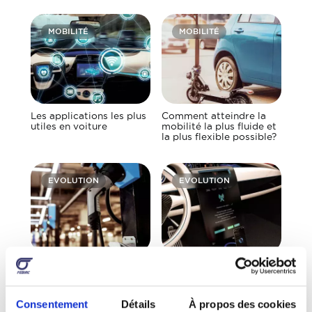
MOBILITÉ
MOBILITÉ
Les applications les plus
Comment atteindre la
utiles en voiture
mobilité la plus fluide et
la plus flexible possible?
EVOLUTION
EVOLUTION
Les bornes de recharge
Les voitures connectées
intelligentes: alliées à
améliorent-elles la
haut potentiel
mobilité et
l’environnement?
Consentement
Détails
À propos des cookies