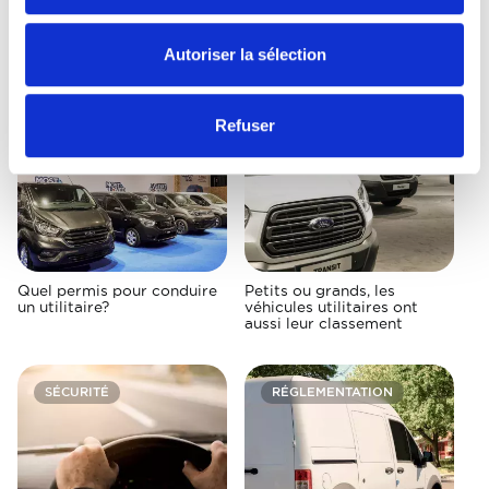
La fiscalité des véhicules
Le marché des utilitaires: le
Autoriser la sélection
utilitaires légers
réseau, les marques et leurs
spécificités
Refuser
RÉGLEMENTATION
ACHAT
Quel permis pour conduire
Petits ou grands, les
un utilitaire?
véhicules utilitaires ont
aussi leur classement
SÉCURITÉ
RÉGLEMENTATION