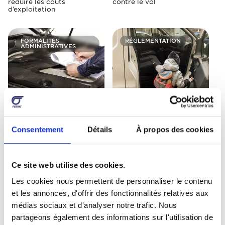
réduire les coûts
contre le vol
d’exploitation
FORMALITÉS
RÉGLEMENTATION
ADMINISTRATIVES
Le contrôle technique des
Puis-je circuler avec mes
utilitaires légers
enfants à bord d’un
utilitaire léger ou d’une
Consentement
Détails
À propos des cookies
camionnette?
ACHAT
UTILISATION
Ce site web utilise des cookies.
Les cookies nous permettent de personnaliser le contenu
et les annonces, d'offrir des fonctionnalités relatives aux
médias sociaux et d'analyser notre trafic. Nous
partageons également des informations sur l'utilisation de