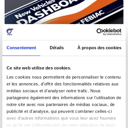
EVOLUTION DES
IMMATRICULATIONS DE VÉHICULES
NEUFS
Consentement
Détails
À propos des cookies
Ce site web utilise des cookies.
DERNIÈRES NOUVELLES ET
Les cookies nous permettent de personnaliser le contenu
et les annonces, d'offrir des fonctionnalités relatives aux
COMMUNIQUÉS DE PRESSE
médias sociaux et d'analyser notre trafic. Nous
partageons également des informations sur l'utilisation de
notre site avec nos partenaires de médias sociaux, de
01/07/2026
publicité et d'analyse, qui peuvent combiner celles-ci
avec d'autres informations que vous leur avez fournies
ou qu'ils ont collectées lors de votre utilisation de leurs