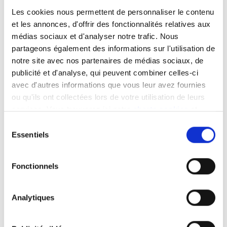
Rear Traffic Alert (pour prévenir de
Les cookies nous permettent de personnaliser le contenu
l’approche d’un véhicule lors d’une sortie de
et les annonces, d'offrir des fonctionnalités relatives aux
stationnement)
médias sociaux et d'analyser notre trafic. Nous
partageons également des informations sur l'utilisation de
notre site avec nos partenaires de médias sociaux, de
Les protections antivol
publicité et d'analyse, qui peuvent combiner celles-ci
avec d'autres informations que vous leur avez fournies
alarme
ou qu'ils ont collectées lors de votre utilisation de leurs
serrures anti-effraction
services. Vous trouverez ici notre
charte cookies
et
grilles aux fenêtres
les
mentions légales
.
Sélection
Essentiels
du
L’habitacle
consentement
Fonctionnels
siège conducteur (réglages, électrique, à
mémoire, à suspension…)
Analytiques
téléphone main libre
dashcam