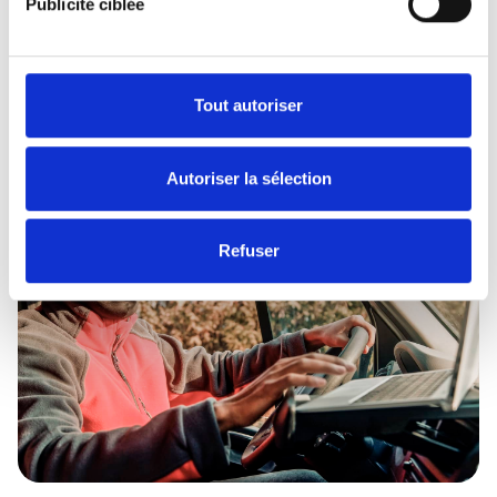
bureau mobile
Publicité ciblée
supports tablettes et téléphones
chargeurs à induction
rangements
Tout autoriser
Image
Autoriser la sélection
Refuser