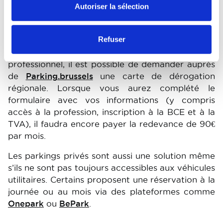
Autoriser la sélection
variables suivant les communes. Prévoyez le bien
dans vos devis ou stipulez que ce coût est à
charge du client.
Refuser
Pour les métiers qui justifient l’intervention d’un
professionnel, il est possible de demander auprès
de
Parking.brussels
une carte de dérogation
régionale. Lorsque vous aurez complété le
formulaire avec vos informations (y compris
accès à la profession, inscription à la BCE et à la
TVA), il faudra encore payer la redevance de 90€
par mois.
Les parkings privés sont aussi une solution même
s’ils ne sont pas toujours accessibles aux véhicules
utilitaires. Certains proposent une réservation à la
journée ou au mois via des plateformes comme
Onepark
ou
BePark
.