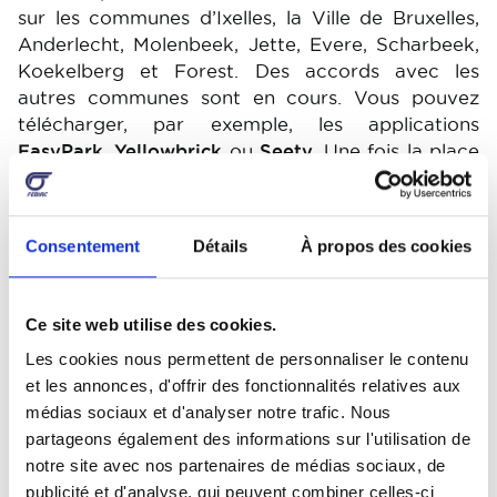
sur les communes d’Ixelles, la Ville de Bruxelles,
Anderlecht, Molenbeek, Jette, Evere, Scharbeek,
Koekelberg et Forest. Des accords avec les
autres communes sont en cours. Vous pouvez
télécharger, par exemple, les applications
EasyPark
,
Yellowbrick
ou
Seety
. Une fois la place
de parking trouvée, vous vous connectez, vous
vous localisez et vous suivez les instructions de
paiement. Le décompte se fera instantanément
Consentement
Détails
À propos des cookies
quand vous indiquerez à l’application que vous
quittez l’emplacement. Notez que ces
applications ne vous permettent pas de bénéficier
Ce site web utilise des cookies.
des 15 minutes de parking gratuit. La création
Les cookies nous permettent de personnaliser le contenu
d’un compte professionnel simplifie aussi la
et les annonces, d'offrir des fonctionnalités relatives aux
gestion de vos frais car vous recevez une facture
médias sociaux et d'analyser notre trafic. Nous
par mail.
partageons également des informations sur l'utilisation de
notre site avec nos partenaires de médias sociaux, de
Image
publicité et d'analyse, qui peuvent combiner celles-ci