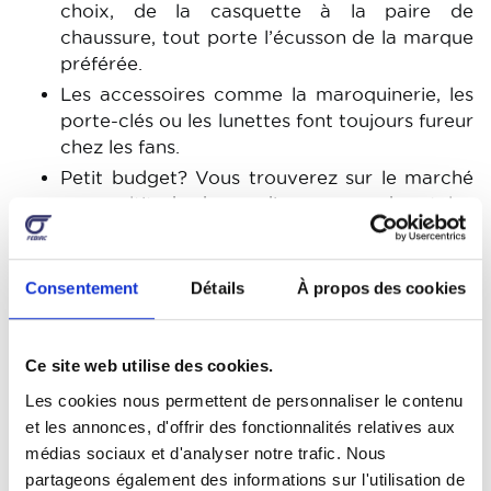
choix, de la casquette à la paire de
chaussure, tout porte l’écusson de la marque
préférée.
Les accessoires comme la maroquinerie, les
porte-clés ou les lunettes font toujours fureur
chez les fans.
Petit budget? Vous trouverez sur le marché
une multitude de goodies comme des stylos
ou des mugs.
Consentement
Détails
À propos des cookies
Les sorties et événements (en
fonction des mesures
sanitaires)
Ce site web utilise des cookies.
Les cookies nous permettent de personnaliser le contenu
Et pourquoi pas une place pour assister à
et les annonces, d'offrir des fonctionnalités relatives aux
une compétition? Que ce soit à Zolder ou
médias sociaux et d'analyser notre trafic. Nous
Francorchamps, les compétitions de haut
partageons également des informations sur l'utilisation de