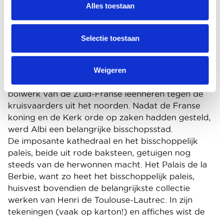
Alles toestaan
De Tarn snijdt het noorden van het departement
in twee. Net zoals hij doet met het stadcentrum
van Albi. De hoofdstad van het departement
Selectie toestaan
kennen we vooral uit onze lessen middeleeuwse
geschiedenis. Werden de Katharen ook niet
Weigeren
Albigenzen genoemd? Het stadje was samen met
Béziers, Carcassonne en Toulouse een belangrijk
bolwerk van de Zuid-Franse leenheren tegen de
kruisvaarders uit het noorden. Nadat de Franse
koning en de Kerk orde op zaken hadden gesteld,
werd Albi een belangrijke bisschopsstad.
De imposante kathedraal en het bisschoppelijk
paleis, beide uit rode baksteen, getuigen nog
steeds van de herwonnen macht. Het Palais de la
Berbie, want zo heet het bisschoppelijk paleis,
huisvest bovendien de belangrijkste collectie
werken van Henri de Toulouse-Lautrec. In zijn
tekeningen (vaak op karton!) en affiches wist de