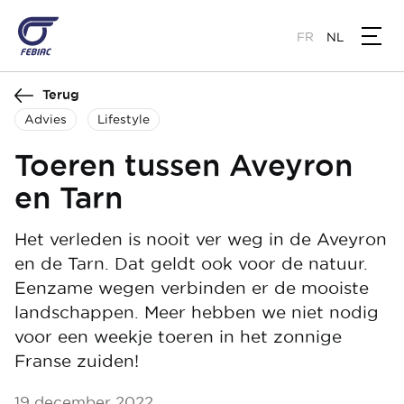
Overslaan
en
FR
NL
naar
de
Terug
inhoud
gaan
Advies
Lifestyle
Toeren tussen Aveyron
en Tarn
Het verleden is nooit ver weg in de Aveyron
en de Tarn. Dat geldt ook voor de natuur.
Eenzame wegen verbinden er de mooiste
landschappen. Meer hebben we niet nodig
voor een weekje toeren in het zonnige
Franse zuiden!
19 december 2022