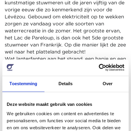
kunstmatige stuwmeren uit de jaren vijftig van de
vorige eeuw die zo kenmerkend zijn voor de
Lévézou. Gebouwd om elektriciteit op te wekken
zorgen ze vandaag voor alle soorten van
waterrecreatie in de zomer. Het grootste ervan,
het Lac de Pareloup, is dan ook het 5de grootste
stuwmeer van Frankrijk. Op die manier lijkt de zee
wel naar het platteland gebracht!
Wat lanterfanten aan het strand, een hapje en een
sapje op een zeldzaam restaurantterras, veel
meer valt er niet te beleven in de streek. Des te
meer genieten we van de soepele viercilinder
Toestemming
Details
Over
tussen de benen. Zo hebben we later op de dag
nog genoeg energie voor een bliksembezoek aan
de Gorges du Tarn. Op nog geen halfuurtje rijden
Deze website maakt gebruik van cookies
van ons hotel bijt deze toeristische topper al een
We gebruiken cookies om content en advertenties te
tijdje in de Pirelli’s. Vanop het haarspeldbalkon
personaliseren, om functies voor social media te bieden
van de D995, op de grens van de Aveyron met de
en om ons websiteverkeer te analyseren. Ook delen we
Lozère, genieten we van een eerste