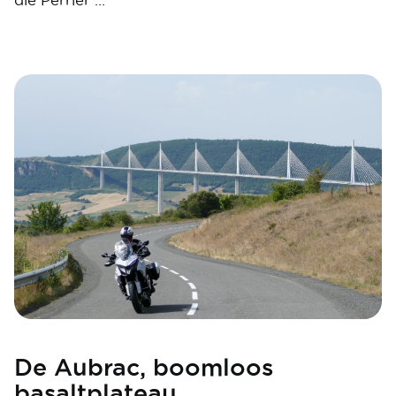
die Perrier …
Image
De Aubrac, boomloos
basaltplateau