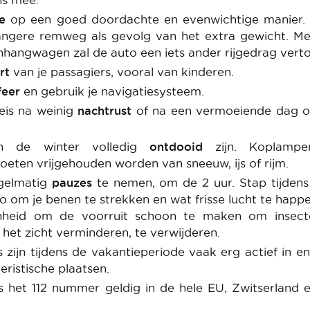
ns mee.
ge
op een goed doordachte en evenwichtige manier.
angere remweg als gevolg van het extra gewicht. Me
nhangwagen zal de auto een iets ander rijgedrag vert
rt
van je passagiers, vooral van kinderen.
feer
en gebruik je navigatiesysteem.
eis na weinig
nachtrust
of na een vermoeiende dag o
n de winter volledig
ontdooid
zijn. Koplamp
eten vrijgehouden worden van sneeuw, ijs of rijm.
egelmatig
pauzes
te nemen, om de 2 uur. Stap tijden
to om je benen te strekken en wat frisse lucht te happe
nheid om de voorruit schoon te maken om insect
 het zicht verminderen, te verwijderen.
s zijn tijdens de vakantieperiode vaak erg actief in e
eristische plaatsen.
is het 112 nummer geldig in de hele EU, Zwitserland 