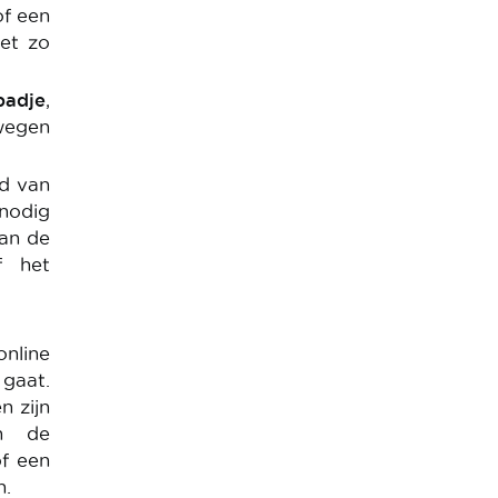
of een
het zo
badje
,
owegen
nd van
 nodig
van de
f het
online
 gaat.
n zijn
an de
of een
n.