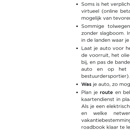
Soms is het verplic
virtueel (online be
mogelijk van tevore
Sommige tolwege
zonder slagboom. I
in de landen waar je
Laat je auto voor h
de voorruit, het olie
bij, en pas de band
auto en op het 
bestuurdersportier).
Was
je auto, zo mog
Plan je
route
en be
kaartendienst in pl
Als je een elektrisc
en welke netwe
vakantiebestemming
roadbook klaar te le