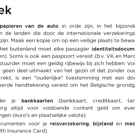
ek
papieren van de auto
in orde zijn, in het bijzond
n de landen die door de internationale verzekering
 zijn. Maak een kopie om op een veilige plaats te bewa
 het buitenland moet elke passagier
identiteitsdocum
n). Soms is ook een paspoort vereist (b.v. VK en Mar
stuurder moet een geldig rijbewijs bij zich hebben. Vo
t geen deel uitmaakt van het gezin of dat zonder ou
rekt, is een "ouderlijke" toestemming met een do
eerde handtekening vereist om het Belgische grondg
nder je
bankkaarten
(bankkaart, creditkaart, tan
org altijd voor voldoende contant geld om even
en (euro's en plaatselijke valuta).
ocumenten voor je
reisverzekering
,
bijstand
en
med
th Insurance Card).