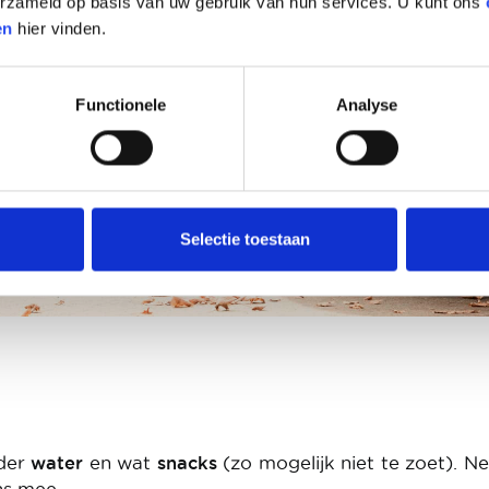
verzameld op basis van uw gebruik van hun services. U kunt ons
en
hier vinden.
Functionele
Analyse
Selectie toestaan
nder
water
en wat
snacks
(zo mogelijk niet te zoet). N