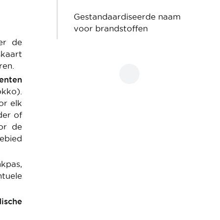
Gestandaardiseerde naam
voor brandstoffen
er de
skaart
ren.
enten
okko).
or elk
der of
or de
ebied
kpas,
tuele
ische