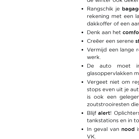
de winter ook deke
Rangschik je
baga
rekening met een l
dakkoffer of een aa
Denk aan het
comfo
Creëer een serene
s
Vermijd een lange r
werk.
De auto moet i
glasoppervlakken mo
Vergeet niet om r
stops even uit je au
is ook een gelege
zoutstrooiresten die
Blijf
alert
! Oplichter
tankstations en in to
In geval van
nood
VK.