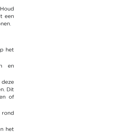
 Houd
t een
onen.
p het
en en
s deze
n. Dit
en of
n rond
en het