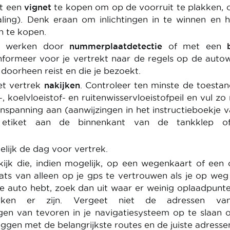
ht een
vignet
te kopen om op de voorruit te plakken, 
taling). Denk eraan om inlichtingen in te winnen en 
n te kopen.
n werken door
nummerplaatdetectie
of met een
nformeer voor je vertrekt naar de regels op de aut
 doorheen reist en die je bezoekt.
et vertrek
nakijken
. Controleer ten minste de toesta
-, koelvloeistof- en ruitenwisservloeistofpeil en vul zo
enspanning aan (aanwijzingen in het instructieboekje 
etiket aan de binnenkant van de tankklep o
elijk de dag voor vertrek.
kijk die, indien mogelijk, op een wegenkaart of een 
aats van alleen op je gps te vertrouwen als je op weg
he auto hebt, zoek dan uit waar er weinig oplaadpunte
rken er zijn. Vergeet niet de adressen v
en van tevoren in je navigatiesysteem op te slaan 
ggen met de belangrijkste routes en de juiste adresse