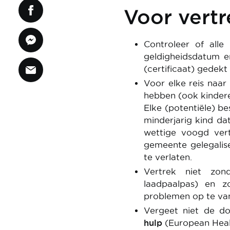
Voor vertr
Controleer of alle
geldigheidsdatum e
(certificaat) gedekt
Voor elke reis naar
hebben (ook kindere
Elke (potentiële) be
minderjarig kind da
wettige voogd vert
gemeente gelegalis
te verlaten.
Vertrek niet zo
laadpaalpas) en z
problemen op te vang
Vergeet niet de d
hulp
(European Heal