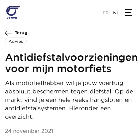
Overslaan
en
FR
NL
naar
de
Terug
inhoud
gaan
Advies
Antidiefstalvoorzieningen
voor mijn motorfiets
Als motorliefhebber wil je jouw voertuig
absoluut beschermen tegen diefstal. Op de
markt vind je een hele reeks hangsloten en
antidiefstalsystemen. Hieronder een
overzicht.
24 november 2021