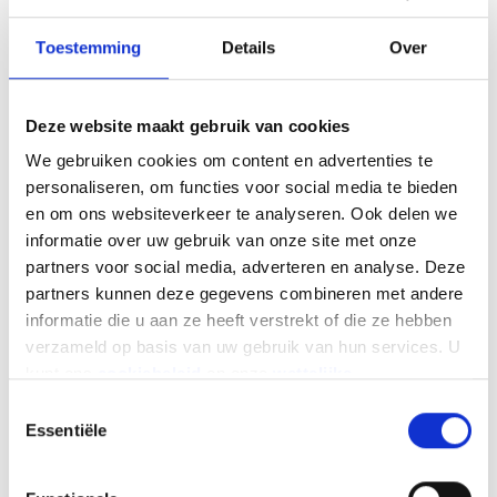
Toestemming
Details
Over
Deze website maakt gebruik van cookies
We gebruiken cookies om content en advertenties te
personaliseren, om functies voor social media te bieden
en om ons websiteverkeer te analyseren. Ook delen we
informatie over uw gebruik van onze site met onze
partners voor social media, adverteren en analyse. Deze
De gps-tracker
: hoewel dit diefstal niet
partners kunnen deze gegevens combineren met andere
verhindert, is het handig om je motorfiets te
informatie die u aan ze heeft verstrekt of die ze hebben
lokaliseren.
verzameld op basis van uw gebruik van hun services. U
Markeringen
: de gravures van een unieke
kunt ons
cookiebeleid
en onze
wettelijke
code op verschillende plaatsen op de motor
vermeldingen
hier vinden.
zorgen voor een volledigere identificatie. Het
Toestemmingsselectie
Essentiële
ontradende effect is reëel.
Het beveiligde parkeersysteem (Bunker
Park)
: dit parkeeranker met ketting wordt