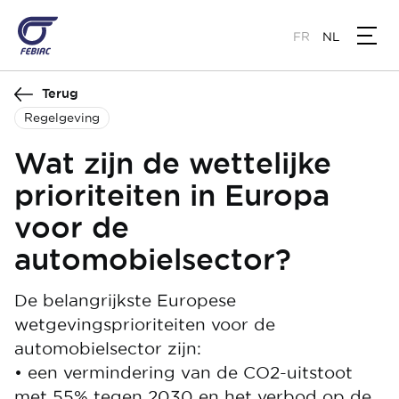
Overslaan
en
FR
NL
naar
de
Terug
inhoud
gaan
Regelgeving
Wat zijn de wettelijke
prioriteiten in Europa
voor de
automobielsector?
De belangrijkste Europese
wetgevingsprioriteiten voor de
automobielsector zijn:
• een vermindering van de CO2-uitstoot
met 55% tegen 2030 en het verbod op de