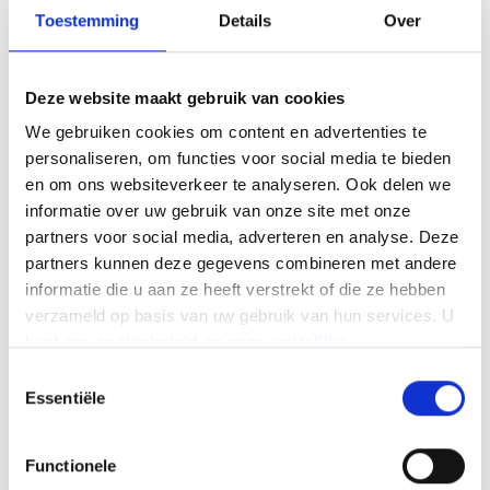
lidstaten en/of de burgers.
Toestemming
Details
Over
De laadinfrastructuur voor
Deze website maakt gebruik van cookies
elektrische auto's
We gebruiken cookies om content en advertenties te
personaliseren, om functies voor social media te bieden
Met de energietransitie en de overgang naar
en om ons websiteverkeer te analyseren. Ook delen we
elektrische auto's heeft de Commissie
informatie over uw gebruik van onze site met onze
maatregelen getroffen om het netwerk van
partners voor social media, adverteren en analyse. Deze
laadpalen langs de Europese wegen uit te
partners kunnen deze gegevens combineren met andere
breiden. De Europese instanties hebben gepland
informatie die u aan ze heeft verstrekt of die ze hebben
om 3,5 miljoen publieke laadpunten te installeren
verzameld op basis van uw gebruik van hun services. U
tegen 2030. Dankzij dit grotere aanbod zouden
kunt ons
cookiebeleid
en onze
wettelijke
de automobilisten een grotere flexibiliteit in hun
vermeldingen
hier vinden.
Toestemmingsselectie
"elektrische" verplaatsingen moeten genieten.
Essentiële
Veiligheid
Functionele