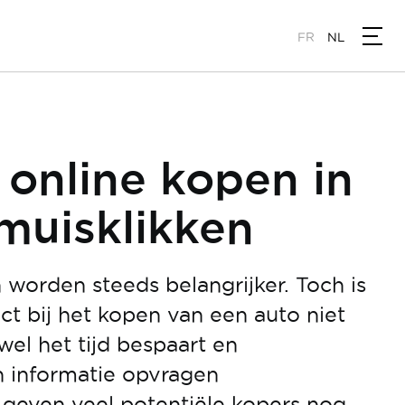
FR
NL
 online kopen in
muisklikken
worden steeds belangrijker. Toch is
ect bij het kopen van een auto niet
wel het tijd bespaart en
n informatie opvragen
 geven veel potentiële kopers nog