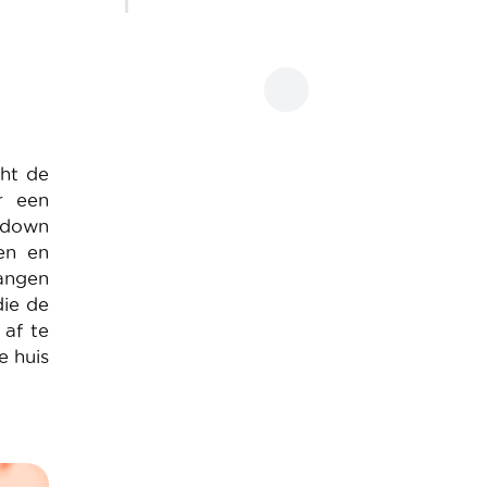
cht de
r een
ckdown
en en
langen
die de
 af te
e huis