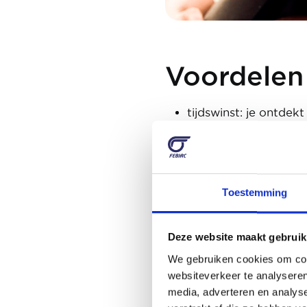
Voordelen
tijdswinst: je ontde
gemak: de klok rond 
vergelijken: je conf
gezin
budget: je krijgt met
Toestemming
Deze website maakt gebruik
Nadelen
We gebruiken cookies om cont
websiteverkeer te analyseren
aanbod: nog niet all
media, adverteren en analys
testrit: soms kan je d