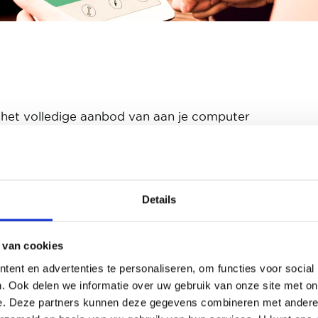
kt het volledige aanbod van aan je computer
toegang tot informatie
igureert zoveel mogelijkheden als je wilt, alleen of m
een prijsoffertes en financieringsoplossingen
Details
 van cookies
ent en advertenties te personaliseren, om functies voor social
. Ook delen we informatie over uw gebruik van onze site met on
e merken en modellen zijn online beschikbaar
e. Deze partners kunnen deze gegevens combineren met andere i
it inplannen, maar het blijft moeilijk