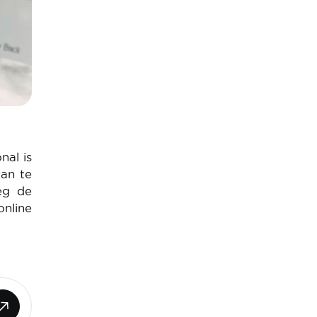
nal is
van te
eg de
online