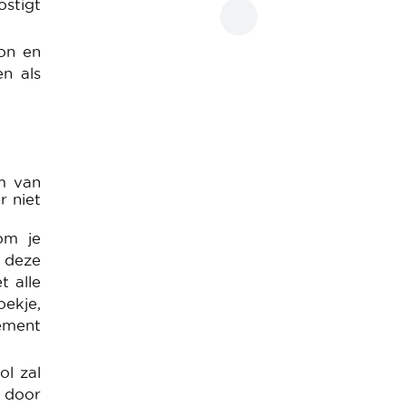
ostigt
oon en
n als
km van
r niet
om je
 deze
t alle
ekje,
ement
ol zal
n door