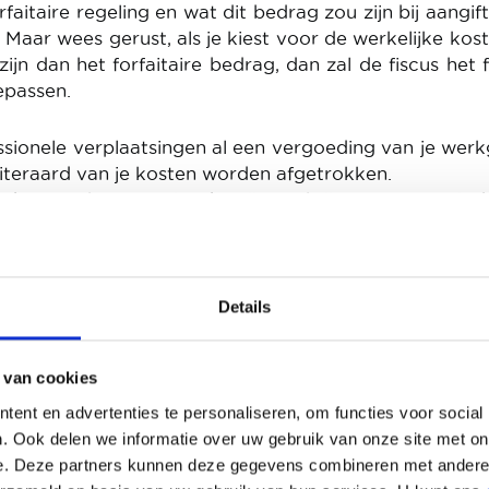
faitaire regeling en wat dit bedrag zou zijn bij aangif
 Maar wees gerust, als je kiest voor de werkelijke kos
 zijn dan het forfaitaire bedrag, dan zal de fiscus het f
epassen.
fessionele verplaatsingen al een vergoeding van je wer
iteraard van je kosten worden afgetrokken.
 beroepskosten niet bewijzen, krijgen automatisc
ximaal 410 euro (voor aanslagjaar 2021) voor hun 
Wie ervoor kiest om de werkelijke kosten aan te geve
t kunnen gebruiken en zal hier 0 moeten invullen.
Details
singen:
 van cookies
cipe kun je kiezen voor het kilometerforfait of vo
ent en advertenties te personaliseren, om functies voor social
. Ook delen we informatie over uw gebruik van onze site met on
e. Deze partners kunnen deze gegevens combineren met andere i