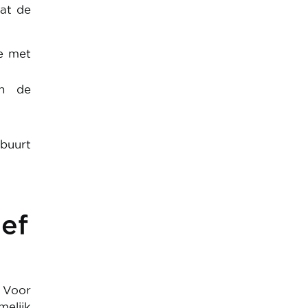
dat de
je met
an de
 buurt
ief
 Voor
elijk