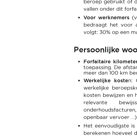
beroep gebruikt of d
vallen onder dit forfai
Voor werknemers
(va
bedraagt het voor 
volgt: 30% op een 
Persoonlijke wo
Forfaitaire kilomet
toepassing. De afst
meer dan 100 km bedr
Werkelijke koste
n: 
werkelijke beroepsk
kosten bewijzen en h
relevante bewij
onderhoudsfacturen
openbaar vervoer …)
Het eenvoudigste i
berekenen hoeveel d