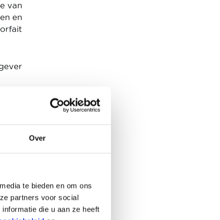
te van
ten en
orfait
kgever
h een
woon-
n, zal
Over
or de
 media te bieden en om ons
ze partners voor social
nformatie die u aan ze heeft