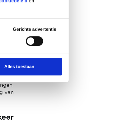
cookiebeleid
en
Gerichte advertentie
t voor
en is
an te
Alles toestaan
uding
onele
ingen.
ng van
keer