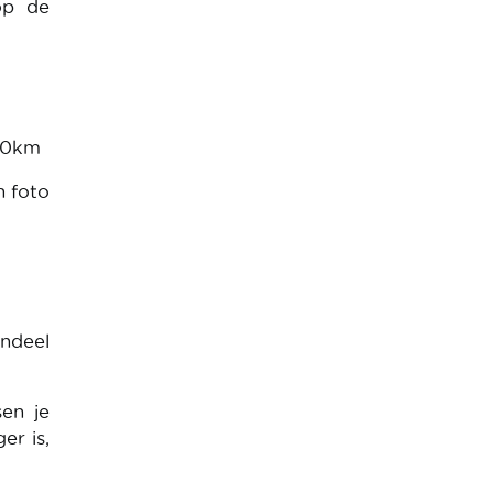
op de
 60km
n foto
andeel
sen je
er is,