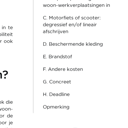
woon-werkverplaatsingen in
C. Motorfiets of scooter:
degressief en/of lineair
 in te
afschrijven
liteit
er ook
D. Beschermende kleding
E. Brandstof
F. Andere kosten
n?
G. Concreet
H. Deadline
ok die
Opmerking
woon-
or de
oor je