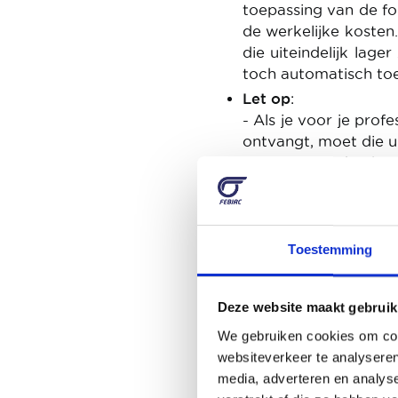
toepassing van de for
de werkelijke kosten.
die uiteindelijk lager
toch automatisch to
Let op
:
- Als je voor je pro
ontvangt, moet die u
- Personen die hun
vrijstelling van ma
werkverplaatsingen. 
deze code echter nie
Toestemming
Beroepsverplaat
Deze website maakt gebruik
Volgens hetzelfde prin
werkelijke kosten.
We gebruiken cookies om cont
websiteverkeer te analyseren
media, adverteren en analys