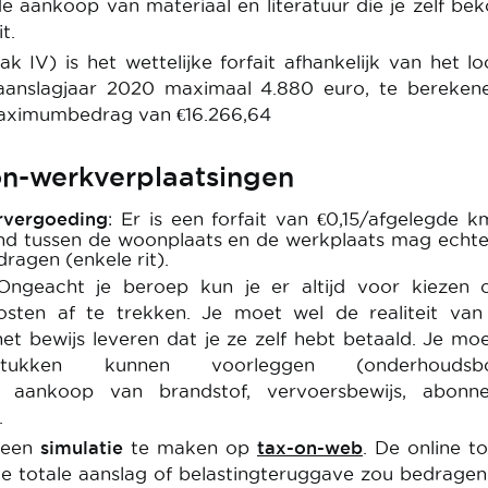
e aankoop van materiaal en literatuur die je zelf bek
t.
k IV) is het wettelijke forfait afhankelijk van het l
aanslagjaar 2020 maximaal 4.880 euro, te berekene
maximumbedrag van €16.266,64
on-werkverplaatsingen
ervergoeding
: Er is een forfait van €0,15/afgelegde 
and tussen de woonplaats en de werkplaats mag echte
agen (enkele rit).
Ongeacht je beroep kun je er altijd voor kiezen 
osten af te trekken. Je moet wel de realiteit van
et bewijs leveren dat je ze zelf hebt betaald. Je moe
sstukken kunnen voorleggen (onderhoudsbo
, aankoop van brandstof, vervoersbewijs, abonn
.
s een
simulatie
te maken op
tax-on-web
. De online to
e totale aanslag of belastingteruggave zou bedrage