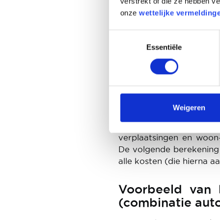
verstrekt of die ze hebben 
B. Vul enk
onze
wettelijke vermelding
beroepsve
Toestemmingsselectie
werkverpla
Essentiële
De fiscus zal moeilijk 
professionele verplaat
immers veel te leuk om
Weigeren
genieten. Je kosten mo
met enerzijds het wer
verplaatsingen en woon-
De volgende berekening 
alle kosten (die hierna 
Voorbeeld van 
(combinatie auto