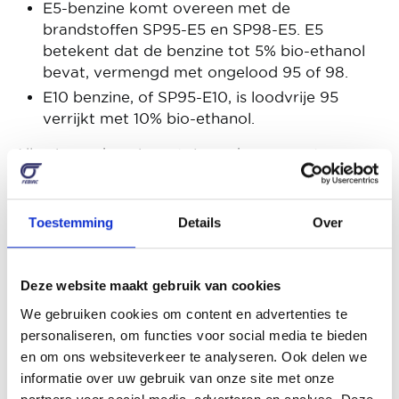
E5-benzine komt overeen met de
brandstoffen SP95-E5 en SP98-E5. E5
betekent dat de benzine tot 5% bio-ethanol
bevat, vermengd met ongelood 95 of 98.
E10 benzine, of SP95-E10, is loodvrije 95
verrijkt met 10% bio-ethanol.
Alle nieuwe benzineauto's en de overgrote
meerderheid van de voertuigen die sinds 2000
geproduceerd zijn, kunnen met SP95-E10 getankt
worden.
Toestemming
Details
Over
Deze twee brandstoffen, E5 en E10, kunnen
zonder enig probleem in de tank van een auto
Deze website maakt gebruik van cookies
gemengd worden.
We gebruiken cookies om content en advertenties te
Door het gehalte bio-ethanol in het
personaliseren, om functies voor social media te bieden
brandstofmengsel is E10 echter iets corrosiever
en om ons websiteverkeer te analyseren. Ook delen we
dan gewone ongelode 95, wat sommige oudere
informatie over uw gebruik van onze site met onze
motoren kan beschadigen. Hiervoor wordt