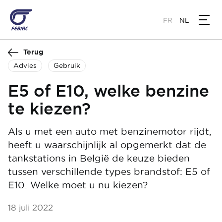
Overslaan
en
FR
NL
naar
de
Terug
inhoud
gaan
Advies
Gebruik
E5 of E10, welke benzine
te kiezen?
Als u met een auto met benzinemotor rijdt,
heeft u waarschijnlijk al opgemerkt dat de
tankstations in België de keuze bieden
tussen verschillende types brandstof: E5 of
E10. Welke moet u nu kiezen?
18 juli 2022