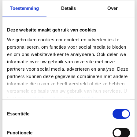
worden, zullen 100% aftrekbaar zijn. Bedenk
Toestemming
Details
Over
echter dat deze aftrekbaarheid elk jaar afneemt:
95% voor een zero-emission voertuig dat in 2027
besteld wordt, 90% in 2028, 82,5% in 2029, 75% in
Deze website maakt gebruik van cookies
2030 en slechts 67,5% in 2031.
We gebruiken cookies om content en advertenties te
Voor hybride auto's die vanaf 1 juli 2023 worden
personaliseren, om functies voor social media te bieden
aangeschaft, wordt de aftrekbaarheid van
en om ons websiteverkeer te analyseren. Ook delen we
brandstofkosten (benzine of diesel) beperkt tot
informatie over uw gebruik van onze site met onze
50%. Om het gebruik van de elektrische motor
partners voor social media, adverteren en analyse. Deze
aan te moedigen, bv. voor plug-inhybrides, zullen
partners kunnen deze gegevens combineren met andere
elektriciteitskosten niet aan deze beperking
informatie die u aan ze heeft verstrekt of die ze hebben
onderworpen zijn.
verzameld op basis van uw gebruik van hun services. U
kunt ons
cookiebeleid
en onze
wettelijke
vermeldingen
hier vinden.
Image
Toestemmingsselectie
Essentiële
Functionele