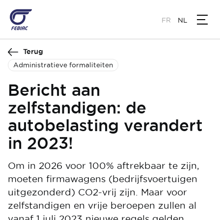
Overslaan
en
FR
NL
naar
de
Terug
inhoud
gaan
Administratieve formaliteiten
Bericht aan
zelfstandigen: de
autobelasting verandert
in 2023!
Om in 2026 voor 100% aftrekbaar te zijn,
moeten firmawagens (bedrijfsvoertuigen
uitgezonderd) CO2-vrij zijn. Maar voor
zelfstandigen en vrije beroepen zullen al
vanaf 1 juli 2023 nieuwe regels gelden.