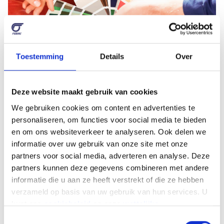
Toestemming
Details
Over
Deze website maakt gebruik van cookies
We gebruiken cookies om content en advertenties te
personaliseren, om functies voor social media te bieden
en om ons websiteverkeer te analyseren. Ook delen we
Welke kleuren worden
informatie over uw gebruik van onze site met onze
partners voor social media, adverteren en analyse. Deze
geassocieerd met de laagste
partners kunnen deze gegevens combineren met andere
ongevallencijfers?
informatie die u aan ze heeft verstrekt of die ze hebben
verzameld op basis van uw gebruik van hun services. U
De onderzoekers identificeerden kleuren die de
kunt ons
cookiebeleid
en onze
wettelijke
neiging hebben zich van de achtergrond te
vermeldingen
hier vinden.
Toestemmingsselectie
verheffen, waardoor ze gemakkelijker te zien zijn