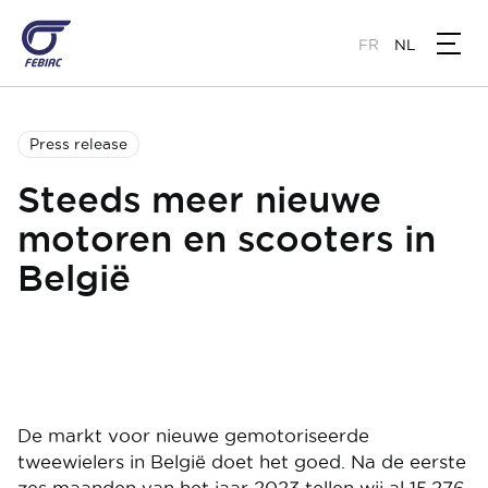
Overslaan
en
FR
NL
naar
de
inhoud
gaan
Press release
Steeds meer nieuwe
motoren en scooters in
België
De markt voor nieuwe gemotoriseerde
tweewielers in België doet het goed. Na de eerste