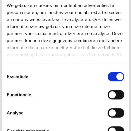
terrein en consolideert zijn derde plaats op de
We gebruiken cookies om content en advertenties te
markt met een aandeel van 20,3% (een stijging
personaliseren, om functies voor social media te bieden
van 1,6%).
en om ons websiteverkeer te analyseren. Ook delen we
Wat brandstoffen betreft, blijft benzine niet
informatie over uw gebruik van onze site met onze
onverwacht de nummer 1 op de markt, met een
partners voor social media, adverteren en analyse. Deze
marktaandeel van 97,6%.
partners kunnen deze gegevens combineren met andere
informatie die u aan ze heeft verstrekt of die ze hebben
De tweedehandsmarkt valt terug
verzameld op basis van uw gebruik van hun services. U
Terwijl de markt voor nieuwe motorfietsen en
kunt ons
cookiebeleid
en onze
wettelijke
scooters in de eerste helft van het jaar met 3%
vermeldingen
hier vinden.
Toestemmingsselectie
groeide, was de situatie het tegenovergestelde
Essentiële
voor de markt van tweedehands gemotoriseerde
tweewielers, die in dezelfde periode met 26,9%
Functionele
kromp. De reden hiervoor is de nieuwe
regelgeving voor de technische keuring van
motorfietsen, die op 1 januari van dit jaar werd
Analyse
ingevoerd en die de business voor de dealers
complexer maakt en hun winstgevendheid
Gerichte advertentie