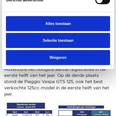
ondermijnt.
Honda en BMW nek aan nek
Honda is het merk dat in het eerste kwartaal de
Alles toestaan
meeste modellen heeft ingeschreven. Het staat
bovenaan de verkoopranglijst, vóór BMW,
Yamaha, Kawasaki en Piaggio. Samen zijn deze
Selectie toestaan
constructeurs goed voor meer dan de helft van
de markt voor gemotoriseerde tweewielers.
Weigeren
Wat modellen betreft, had de BMW R 1250 GS
Adventure het hoogste aantal registraties in de
eerste helft van het jaar. Op de derde plaats
stond de Piaggio Vespa GTS 125, ook het best
verkochte 125cc-model in de eerste helft van het
jaar.
Image