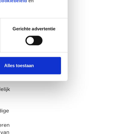
cookiebeleid
en
n. De
n,
Gerichte advertentie
 Euro
oor
Alles toestaan
lijk
dige
eren
 van