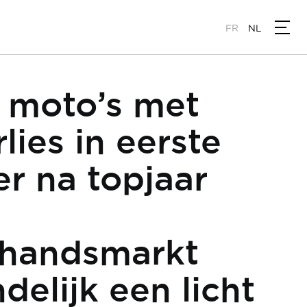
FR
NL
 moto’s met
rlies in eerste
r na topjaar
handsmarkt
delijk een licht