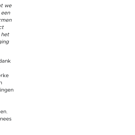
at we
 een
ormen
ct
 het
ging
 dank
e
erke
n
ringen
en.
inees