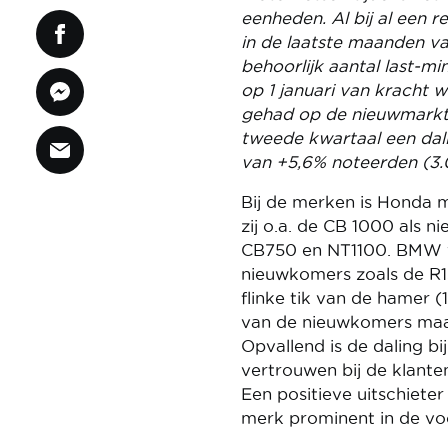
eenheden. Al bij al een 
in de laatste maanden va
behoorlijk aantal last-m
op 1 januari van kracht
gehad op de nieuwmarkt m
tweede kwartaal een dalin
van +5,6% noteerden (3.
Bij de merken is Honda m
zij o.a. de CB 1000 als 
CB750 en NT1100. BMW vo
nieuwkomers zoals de R
flinke tik van de hamer (
van de nieuwkomers maar 
Opvallend is de daling b
vertrouwen bij de klante
Een positieve uitschieter
merk prominent in de voo