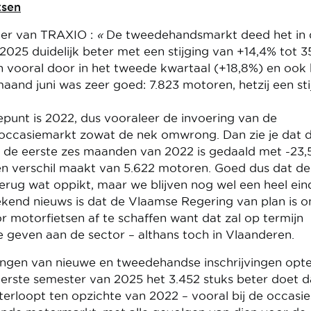
tsen
der van TRAXIO :
«
De tweedehandsmarkt deed het in 
025 duidelijk beter met een stijging van +14,4% tot 3
ich vooral door in het tweede kwartaal (+18,8%) en ook 
aand juni was zeer goed: 7.823 motoren, hetzij een sti
epunt is 2022, dus vooraleer de invoering van de
occasiemarkt zowat de nek omwrong. Dan zie je dat 
t de eerste zes maanden van 2022 is gedaald met -23,
een verschil maakt van 5.622 motoren. Goed dus dat de
rug wat oppikt, maar we blijven nog wel een heel ein
ekend nieuws is dat de Vlaamse Regering van plan is 
motorfietsen af te schaffen want dat zal op termijn
geven aan de sector – althans toch in Vlaanderen.
ngen van nieuwe en tweedehandse inschrijvingen optel
erste semester van 2025 het 3.452 stuks beter doet 
erloopt ten opzichte van 2022 – vooral bij de occasie