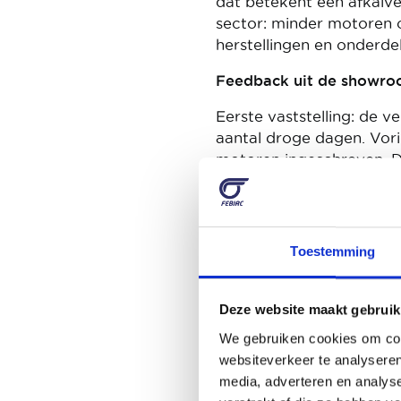
dat betekent een afkalv
sector: minder motoren
herstellingen en onderde
Feedback uit de showr
Eerste vaststelling: de v
aantal droge dagen. Vor
motoren ingeschreven. D
geworden dan vroeger en h
langer duurt, met andere
De klanten blijven naar
Toestemming
geïnformeerd. Heel wat k
en eenmaal ze een dealer
commerciële acties op de
Deze website maakt gebruik
vroeger, klanten vragen 
We gebruiken cookies om cont
is ook dat er meer jong
websiteverkeer te analyseren
broodnodige verjonging 
media, adverteren en analys
eveneens een goede evol