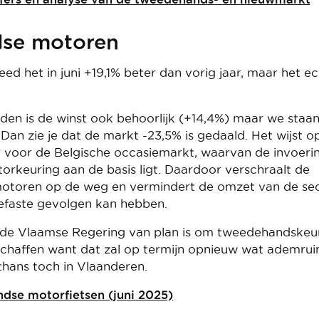
dse motoren
 het in juni +19,1% beter dan vorig jaar, maar het e
den is de winst ook behoorlijk (+14,4%) maar we staa
Dan zie je dat de markt -23,5% is gedaald. Het wijst o
 voor de Belgische occasiemarkt, waarvan de invoeri
rkeuring aan de basis ligt. Daardoor verschraalt de
 motoren op de weg en vermindert de omzet van de sec
nefaste gevolgen kan hebben.
t de Vlaamse Regering van plan is om tweedehandskeu
 schaffen want dat zal op termijn opnieuw wat ademru
thans toch in Vlaanderen.
ndse motorfietsen (juni 2025)