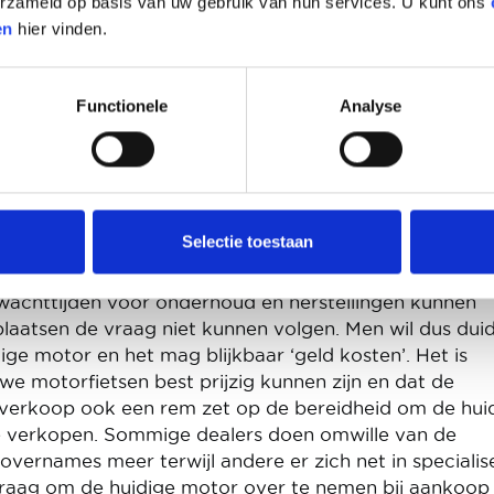
verzameld op basis van uw gebruik van hun services. U kunt ons
t het supersport segment sinds vorig jaar blijft groeie
en
hier vinden.
 voor kort voor een model uit het naked segment koze
 motor met kuip uit het supersport of sport-touring
Functionele
Analyse
schillende merken dat er in deze eerste jaarhelft
geweest of nog steeds zijn. Deels gaat het louter over
 bepaalde gevallen ook over nieuwe modellen met
tentieel en dat is dan een kleine commerciële ramp v
Selectie toestaan
 wachttijden voor onderhoud en herstellingen kunnen
atsen de vraag niet kunnen volgen. Men wil dus duide
ige motor en het mag blijkbaar ‘geld kosten’. Het is
uwe motorfietsen best prijzig kunnen zijn en dat de
 verkoop ook een rem zet op de bereidheid om de hui
te verkopen. Sommige dealers doen omwille van de
overnames meer terwijl andere er zich net in specialis
vraag om de huidige motor over te nemen bij aankoop