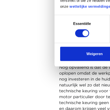
verstrekt of die ze hebben 
Al even opmerkelijk is da
onze
wettelijke vermelding
jeugdige klanten die tot
Toestemmingsselectie
opteren nu meer voor een
Essentiële
segment.
Tegelijk horen we bij ver
leveringsproblemen zijn 
5+-motorisaties maar in
behoorlijk groot marktpo
Weigeren
de betrokken dealers.
Nog opvallend is dat de
oplopen omdat de werkpla
nog investeren in de huid
natuurlijk wel zo dat nie
technische keuring voor
motor particulier door 
technische keuring geen 
en daarom krijgen veel 