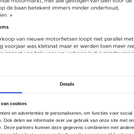
ende motormarkt, met alle gevolgen van dien voor de
 op de baan betekent immers minder onderhoud,
len.
»
ooms
erkoop van nieuwe motorfietsen loopt niet parallel met
ig voorjaar was kletsnat maar er werden toen meer n
e impact van het weer op verkoop is dus minder groo
et wordt ook duidelijk dat - jaar na jaar - het ‘seizo
 dat de winterstop korter wordt.
 de showroom komen en zijn zowel kooplustig als goed
Details
lanten zoeken eerst de nodige info op via digitale kan
 bezoeken, is de beslissing niet meer veraf. De invloe
 verkoop blijft zeker groot maar toch iets minder da
 van cookies
blijkbaar minder dan vroeger naar kortingen. Goed ni
ent en advertenties te personaliseren, om functies voor social
ere kopers komen opdagen en dat is goed voor de
. Ook delen we informatie over uw gebruik van onze site met on
van het motorpubliek. En er komen ook meer vrouwe
e. Deze partners kunnen deze gegevens combineren met andere i
utie.