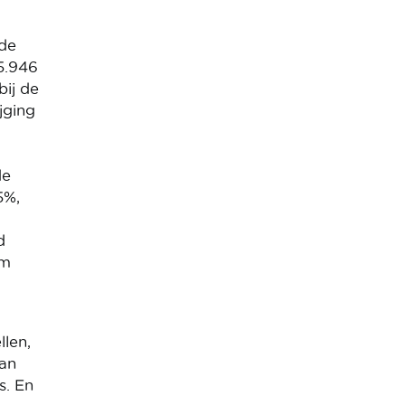
de
5.946
bij de
jging
de
5%,
d
om
len,
dan
s. En