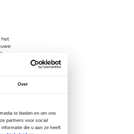
 het
ieuwe
t
en’
Over
alen
d van
n
euws
 media te bieden en om ons
ze partners voor social
n,
nformatie die u aan ze heeft