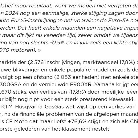
relatief mooi resultaat, want we mogen niet vergeten d
n 2024 nog een eenmalige, sterke stijging zagen door
inute Euro5-inschrijvingen net vooraleer de Euro-5+ n
 werden. Dat heeft enkele maanden een negatieve impa
aar dit lijkt nu verleden tijd, zeker omdat we tijdens
g van nog slechts -0,9% en in juni zelfs een lichte stij
070 motoren). »
arktleider (2.576 inschrijvingen, marktaandeel 17,8%)
nieuwe blikvanger en enkele populaire modellen zoals d
lgt op een afstand (2.083 eenheden) met enkele st
1300GSA en de vernieuwde F900XR. Yamaha krijgt ee
1.670 stuks, een verlies van -17,8%) door moeilijke leve
blijft nog nipt voor een sterk presterend Kawasaki.
ij KTM-Husqvarna-GasGas wat wijst op een verlies van
n, na de financiële problemen van de afgelopen maand
 is CF Moto dat maar liefst +76,6% stijgt en zich als Ch
rste gelederen van het klassement nestelt.