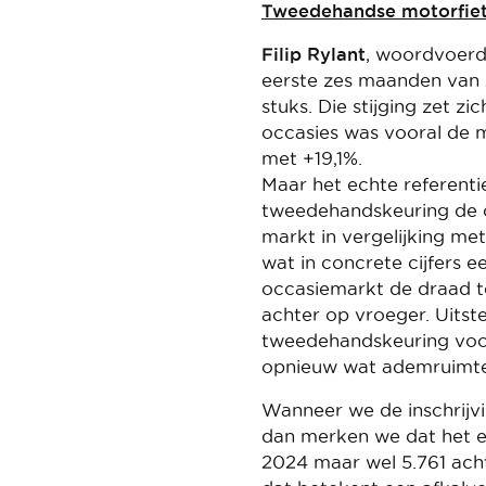
Tweedehandse motorfie
Filip Rylant
, woordvoer
eerste zes maanden van 2
stuks. Die stijging zet z
occasies was vooral de m
met +19,1%.
Maar het echte referenti
tweedehandskeuring de 
markt in vergelijking me
wat in concrete cijfers 
occasiemarkt de draad te
achter op vroeger. Uitst
tweedehandskeuring voor 
opnieuw wat ademruimte 
Wanneer we de inschrijvi
dan merken we dat het e
2024 maar wel 5.761 acht