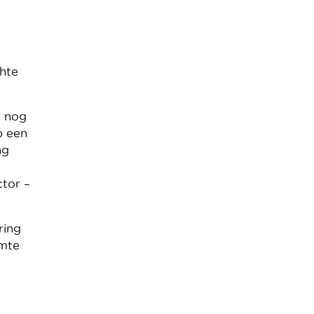
chte
n nog
p een
ng
tor –
ring
imte