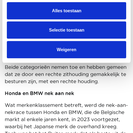
Met een marktaandeel van 24% in 2023
Alles toestaan
(vergeleken met 27,5% in 2022) zijn motorfietsen
en scooters tot 125cc nog steeds de marktleiders,
hoewel hun marktaandeel geleidelijk afneemt. In
Selectie toestaan
absolute termen is het echter de categorie
Basic/Roadster die 2023 heeft afgesloten met het
hoogste aantal inschrijvingen (22,1%), vóór de
Weigeren
categorie Trails (20,5%).
Beide categorieën nemen toe en hebben gemeen
dat ze door een rechte zithouding gemakkelijk te
besturen zijn, met een rechte houding.
Honda en BMW nek aan nek
Wat merkenklassement betreft, werd de nek-aan-
nekrace tussen Honda en BMW, die de Belgische
markt al enkele jaren kent, in 2023 voortgezet,
waarbij het Japanse merk de overhand kreeg.