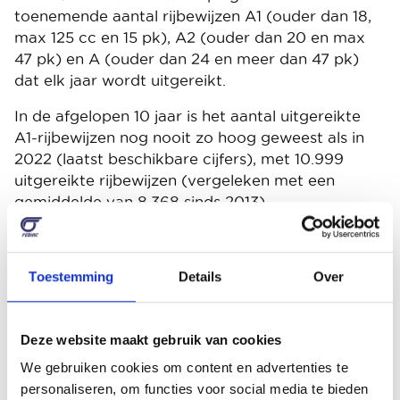
toenemende aantal rijbewijzen A1 (ouder dan 18,
max 125 cc en 15 pk), A2 (ouder dan 20 en max
47 pk) en A (ouder dan 24 en meer dan 47 pk)
dat elk jaar wordt uitgereikt.
In de afgelopen 10 jaar is het aantal uitgereikte
A1-rijbewijzen nog nooit zo hoog geweest als in
2022 (laatst beschikbare cijfers), met 10.999
uitgereikte rijbewijzen (vergeleken met een
gemiddelde van 8.368 sinds 2013).
Het aantal uitgereikte A2-rijbewijzen heeft in
2022 ook een recordaantal bereikt: 10.773
Toestemming
Details
Over
eenheden vergeleken met een 10-jarig
gemiddelde van 8.345.
Het beeld is niet anders voor A-rijbewijzen met
Deze website maakt gebruik van cookies
10.008 toegewezen eenheden in 2022 (een
We gebruiken cookies om content en advertenties te
tienjarig record), vergeleken met een tienjarig
personaliseren, om functies voor social media te bieden