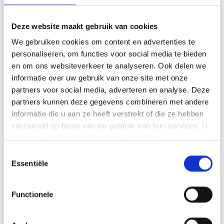
Deze website maakt gebruik van cookies
We gebruiken cookies om content en advertenties te
personaliseren, om functies voor social media te bieden
en om ons websiteverkeer te analyseren. Ook delen we
Lichte bedrijfsvoertuigen: +23,8% in juli // +11,2%
informatie over uw gebruik van onze site met onze
gecumuleerd
partners voor social media, adverteren en analyse. Deze
partners kunnen deze gegevens combineren met andere
De markt voor lichte bedrijfsvoertuigen, die sinds
informatie die u aan ze heeft verstrekt of die ze hebben
januari elke maand een stijging laat zien, vertoont
verzameld op basis van uw gebruik van hun services. U
in juli opnieuw een sterke groei: +23,8% voor een
kunt ons
cookiebeleid
en onze
wettelijke
totaal van 5.872 nieuwe inschrijvingen.
vermeldingen
hier vinden.
Toestemmingsselectie
Essentiële
Sinds januari zijn er in totaal 45.264 nieuwe lichte
bedrijfsvoertuigen ingeschreven, wat neerkomt
op een cumulatieve stijging van +11,2%.
Functionele
Zware bedrijfsvoertuigen:
<16 ton: -10,8% in juli // -5,4% gecumuleerd