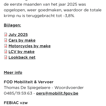
de eerste maanden van het jaar 2025 was
opgelopen, weer goedmaken, waardoor de totale
krimp nu is teruggebracht tot -3,8%.
Bijlagen:
File
July 2025
File
Cars by make
File
Motorcycles by make
File
LCV by make
File
Lookback net
Meer info
FOD Mobiliteit & Vervoer
Thomas De Spiegelaere - Woordvoerder
0485/19.59.63 -
pers@mobilit.fgov.be
FEBIAC vzw