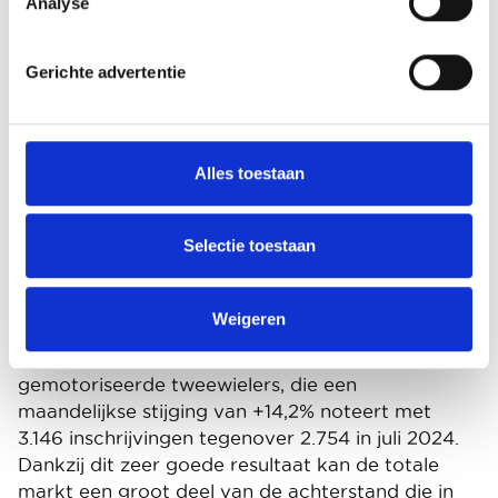
Analyse
>=16 ton: -14,1% in juli // -9,9% gecumuleerd
Voor de markt van zware bedrijfsvoertuigen van
Gerichte advertentie
minder dan 16 ton en de markt van zware
bedrijfsvoertuigen vanaf 16 ton begint de tweede
helft van 2025 met een krimp van respectievelijk
-10,8% en -14,1%.
Alles toestaan
Over de eerste 7 maanden samen laten deze
twee markten eveneens een daling zien van
Selectie toestaan
respectievelijk -5,4% en -9,9%.
Motorfietsen: +14,2% in juli // -3,8% gecumuleerd
Weigeren
Uitstekende maand juli voor de markt van
gemotoriseerde tweewielers, die een
maandelijkse stijging van +14,2% noteert met
3.146 inschrijvingen tegenover 2.754 in juli 2024.
Dankzij dit zeer goede resultaat kan de totale
markt een groot deel van de achterstand die in