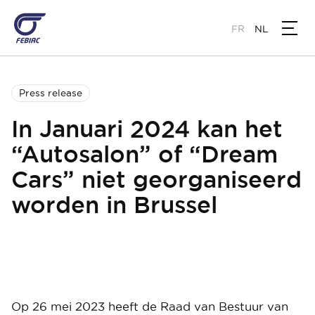
Overslaan
en
FR
NL
naar
de
inhoud
gaan
Press release
In Januari 2024 kan het
“Autosalon” of “Dream
Cars” niet georganiseerd
worden in Brussel
Op 26 mei 2023 heeft de Raad van Bestuur van