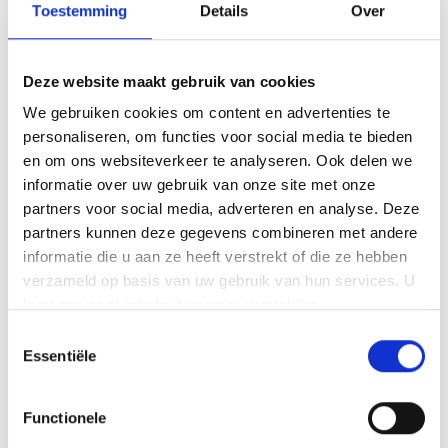
Toestemming
Details
Over
FEBIAC als federatie van de automobielsector
speelt in deze door externe partijen
georganiseerde evenementen geen enkele
Deze website maakt gebruik van cookies
actieve rol. FEBIAC zal er ook op toezien dat er
We gebruiken cookies om content en advertenties te
geen relatie gelegd wordt naar de door FEBIAC
personaliseren, om functies voor social media te bieden
hiervoor vermelde beschermde merknamen. Dit
en om ons websiteverkeer te analyseren. Ook delen we
omdat het Autosalon garant staat voor een ruime
informatie over uw gebruik van onze site met onze
marktrepresentativiteit en kwaliteitsvolle beurs, in
partners voor social media, adverteren en analyse. Deze
lijn met de standaarden van de OICA (The
partners kunnen deze gegevens combineren met andere
International Organization of Motor Vehicle
informatie die u aan ze heeft verstrekt of die ze hebben
Manufacturers).
verzameld op basis van uw gebruik van hun services. U
“Het feit dat derden gebruik maken van de naam
kunt ons
cookiebeleid
en onze
wettelijke
van het Autosalon en Dream Cars om de
vermeldingen
hier vinden.
Toestemmingsselectie
aandacht naar de door hun georganiseerde
Essentiële
evenementen te trekken, schept verwarring. We
wensen daarom exposanten, toeleveranciers en
Functionele
bezoekers hier tijdig over in te lichten zodat
iedereen begrijpt waar het over gaat. En dus