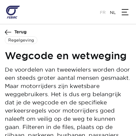
Overslaan
en
FR
NL
naar
de
Terug
inhoud
gaan
Regelgeving
Wegcode en wetweging
De voordelen van tweewielers worden door
een steeds groter aantal mensen gesmaakt.
Maar motorrijders zijn kwetsbare
weggebruikers. Het is dus erg belangrijk
dat je de wegcode en de specifieke
verkeersregels voor motorrijders goed
naleeft om veilig op de weg te kunnen
gaan. Filteren in de files, plaats op de
rijbaan, parkeren, busbanen, passagiers,