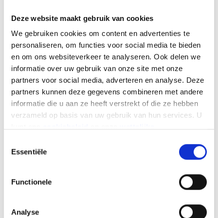
aantal plaatsen dat door de homologatie is
Deze website maakt gebruik van cookies
voorzien. De passagiers moeten de voeten op de
We gebruiken cookies om content en advertenties te
voetsteunen laten rusten (amazonezit is
personaliseren, om functies voor social media te bieden
verboden). Kinderen van minder dan 3 jaar
en om ons websiteverkeer te analyseren. Ook delen we
mogen niet vervoerd worden op een tweewielige
informatie over uw gebruik van onze site met onze
bromfiets of motorfiets. Ze mogen echter wel
partners voor social media, adverteren en analyse. Deze
vervoerd worden in een voor hen geschikt
partners kunnen deze gegevens combineren met andere
kinderbeveiligingssysteem dat geplaatst is in de
informatie die u aan ze heeft verstrekt of die ze hebben
zijspanwagen van een motorfiets. Kinderen tussen
verzameld op basis van uw gebruik van hun services. U
3 en 8 jaar mogen enkel passagier zijn op
kunt ons
cookiebeleid
en onze
wettelijke
scooters of lichte motoren tot 125cc en enkel op
vermeldingen
hier vinden.
voorwaarde dat ze in een geschikt
Toestemmingsselectie
kinderbeveiligingssysteem zitten. Pas vanaf 8 jaar
Essentiële
mogen kinderen meerijden op een motorfiets
zwaarder dan 125cc.
Functionele
Image
Analyse