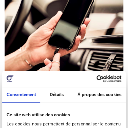
À vous de choisir
Consentement
Détails
À propos des cookies
Chaque système a des avantages et des
inconvénients. En utilisant la carte 4G interne du
Ce site web utilise des cookies.
véhicule, ce dernier est constamment connecté.
Les cookies nous permettent de personnaliser le contenu
Mais il ne dispose pas nécessairement de