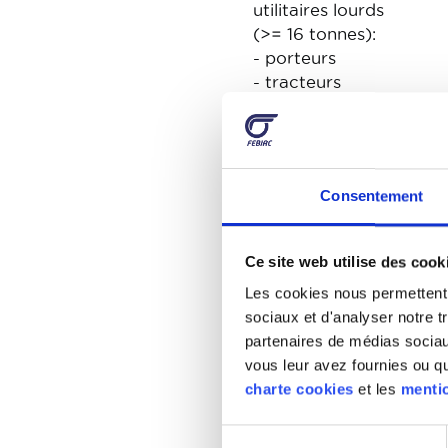
utilitaires lourds
(>= 16 tonnes):
- porteurs
- tracteurs
routiers
Semi-remorques
Remorques
Consentement
Autobus/Autocars
Ce site web utilise des cook
Cyclomoteurs
Les cookies nous permettent d
Motos
sociaux et d'analyser notre t
partenaires de médias sociaux
vous leur avez fournies ou qu'
Lookback : Résultats net
charte cookies
et les
mentio
Immatriculations sous dé
Sélection