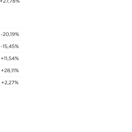
+27,78%
-20,19%
-15,45%
+11,54%
+28,11%
+2,27%