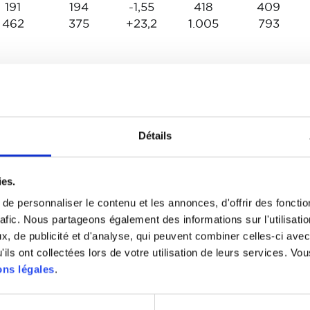
191
194
-1,55
418
409
462
375
+23,2
1.005
793
586
634
-7,57
1.195
1.406
674
730
-7,67%
1.355
1.533
Détails
23
78
-70,51%
53
108
ies.
2.355
1.977
+19,12%
4.757
3.855
e personnaliser le contenu et les annonces, d'offrir des fonctio
1.908
1.774
+7,55%
3.455
3.279
rafic. Nous partageons également des informations sur l'utilisati
, de publicité et d'analyse, qui peuvent combiner celles-ci avec
ils ont collectées lors de votre utilisation de leurs services. Vou
s // Janvier 2023
ns légales
.
duction des radiations dans les 30 jours