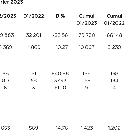
vrier 2023
2/2023
01/2022
D %
Cumul
Cumul
01/2023
01/2022
9.883
32.201
-23,86
79.730
66.148
5.369
4.869
+10,27
10.867
9.239
86
61
+40,98
168
138
80
58
37,93
159
134
6
3
+100
9
4
653
569
+14,76
1.423
1.202