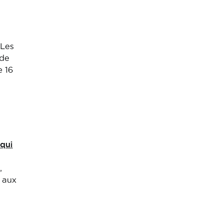
 Les
 de
e 16
qui
,
 aux