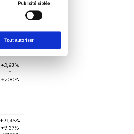
Publicité ciblée
D %
+16,76%
+24,7%
Tout autoriser
+2,63%
=
+200%
+21,46%
+9,27%