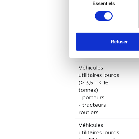
Essentiels
du
CATEGORIES
0
consentement
Voitures
3
Véhicules
Refuser
utilitaires légers
(<= 3,5 tonnes)
Véhicules
utilitaires lourds
(> 3,5 - < 16
tonnes)
- porteurs
- tracteurs
routiers
Véhicules
utilitaires lourds