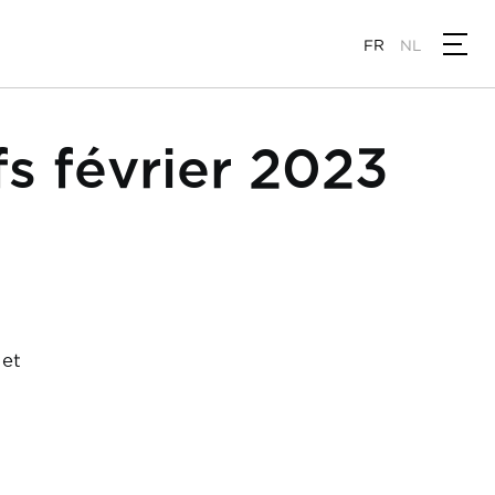
FR
NL
s février 2023
 et