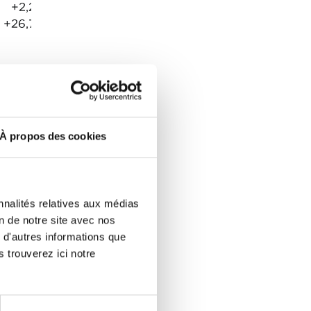
+2,2
+26,73
-15,01
-11,61%
À propos des cookies
-50,93%
+23,4%
nnalités relatives aux médias
+5,37%
on de notre site avec nos
 d'autres informations que
s trouverez ici notre