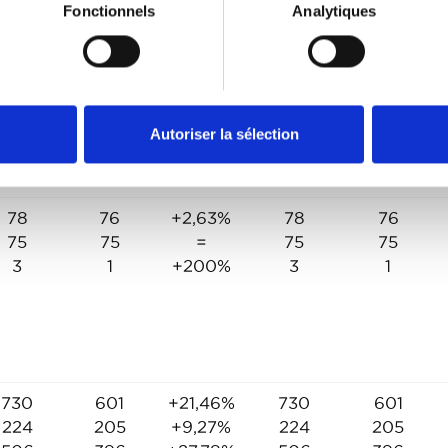
Fonctionnels
Analytiques
1/2023
01/2021
D %
CUMUL
CUMUL
01/2023
01/2022
9.046
33.441
+16,76%
39.046
33.441
5.241
4.203
+24,7%
5.241
4.203
Autoriser la sélection
78
76
+2,63%
78
76
75
75
=
75
75
3
1
+200%
3
1
730
601
+21,46%
730
601
224
205
+9,27%
224
205