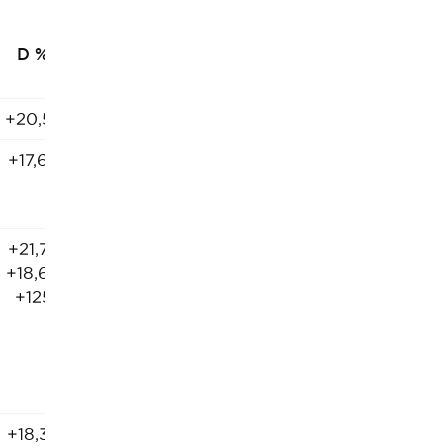
D %
+20,53
+17,62
+21,74
+18,66
+125
+18,39