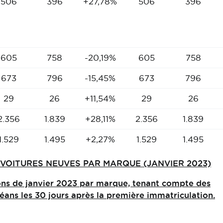
506
396
+27,78%
506
396
605
758
-20,19%
605
758
673
796
-15,45%
673
796
29
26
+11,54%
29
26
2.356
1.839
+28,11%
2.356
1.839
1.529
1.495
+2,27%
1.529
1.495
VOITURES NEUVES PAR MARQUE (JANVIER 2023)
ns de janvier 2023 par marque, tenant compte des
ans les 30 jours après la première immatriculation.