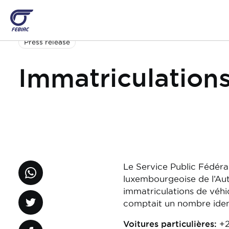
Aller
au
contenu
principal
Press release
Immatriculations
Le Service Public Fédéra
luxembourgeoise de l’Aut
immatriculations de véhic
comptait un nombre ident
Voitures particulières:
+2