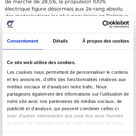
de marché de 28,5%, la propulsion 100%
électrique figure désormais aux 2e rang absolu
des motorisations les plus populaires en Belgique,
derrière la motorisation essence (41,7%).
Véhicules utilitaires légers : +30,3% en décembre
Consentement
Détails
À propos des cookies
// -2,6% cumulés
Le marché des véhicules utilitaires légers termine
l’exercice 2024 en force, avec une progression de
Ce site web utilise des cookies.
+30,3% de ses enregistrements mensuels. Cette
Les cookies nous permettent de personnaliser le contenu
performance – une progression de 1.105 unités en
et les annonces, d'offrir des fonctionnalités relatives aux
décembre 2024 par rapport à décembre 2023 –
médias sociaux et d'analyser notre trafic. Nous
permet de réduire à -2,6% le recul des
partageons également des informations sur l'utilisation de
immatriculations cumulées pour ce marché sur
notre site avec nos partenaires de médias sociaux, de
l’ensemble de l’exercice 2024 par rapport aux
publicité et d'analyse, qui peuvent combiner celles-ci
résultats enregistrés en 2023.
avec d'autres informations que vous leur avez fournies
ou qu'ils ont collectées lors de votre utilisation de leurs
Véhicules utilitaires lourds :
services. Vous trouverez ici notre
charte cookies
et
<16 tonnes : -29,5% en décembre // +14,1%