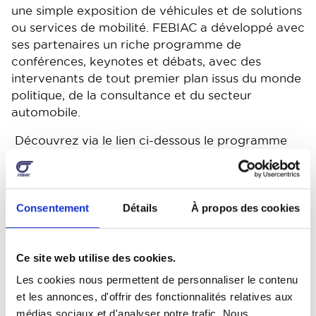
une simple exposition de véhicules et de solutions
ou services de mobilité. FEBIAC a développé avec
ses partenaires un riche programme de
conférences, keynotes et débats, avec des
intervenants de tout premier plan issus du monde
politique, de la consultance et du secteur
automobile.
Découvrez via le lien ci-dessous le programme
des conférences B2G et B2B du 20, 21 et 22
février (update 07/02/24) :
File
Programme des conférences B2G
Consentement
Détails
À propos des cookies
Quand ?
Ce site web utilise des cookies.
Les cookies nous permettent de personnaliser le contenu
L’Automotive eMotion Summit s’étendra sur
3
et les annonces, d'offrir des fonctionnalités relatives aux
jours
:
médias sociaux et d'analyser notre trafic. Nous