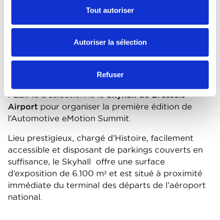
professionnels des secteurs de la mobilité et de
Tout autoriser
l'énergie recevront une seconde chance de visiter
l’Automotive eMotion Summit durant la journée
du
jeudi 22 février
2024
.
Autoriser la sélection
Où ?
Refuser
FEBIAC a sélectionné le
Skyhall de Brussels
Airport
pour organiser la première édition de
l’Automotive eMotion Summit.
Lieu prestigieux, chargé d’Histoire, facilement
accessible et disposant de parkings couverts en
suffisance, le Skyhall offre une surface
d’exposition de 6.100 m² et est situé à proximité
immédiate du terminal des départs de l’aéroport
national.