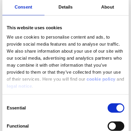
juillet 2024.
Consent
Details
About
-« Ma fonction auprès de Mobia – que je
continuerai d’exercer – me permet de déjà très
bien connaître FEBIAC,
détaille Frank van Gool.
Je
This website uses cookies
suis heureux de pouvoir désormais représenter les
We use cookies to personalise content and ads, to
intérêts du secteur automobile en Belgique et au
provide social media features and to analyse our traffic.
Luxembourg avec une équipe fantastique ainsi
We also share information about your use of our site with
qu’un Président et un Conseil d'administration
our social media, advertising and analytics partners who
dynamiques. Nulle part dans l'Union européenne, il
may combine it with other information that you’ve
ne se vend autant de voitures particulières neuves
provided to them or that they’ve collected from your use
par habitant qu'en Belgique et au Luxembourg.
of their services. Here you will find our
cookie policy
and
Cela fait de notre flotte la plus jeune et la plus
legal notice
.
durable d'Europe. Nous voulons qu'il en reste ainsi
et le rôle de FEBIAC à cet égard ne doit pas être
Consent
sous-estimé. Dans un monde automobile en pleine
Essential
Selection
mutation, il s’agit d’un véritable défi, surtout si l'on
veut que la mobilité individuelle reste accessible
aux particuliers. Pour le marché des motos, des
Functional