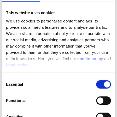
II.C. VEHICULES UTILITAIRES
II.C.1. Immatriculations véhicules utilitaires
This website uses cookies
neufs et matériel tracté 1995-2024
We use cookies to personalise content and ads, to
provide social media features and to analyse our traffic.
II.C.2. Immatriculations véhicules utilitaires
We also share information about your use of our site with
lourds par marque 2019-2024
our social media, advertising and analytics partners who
may combine it with other information that you’ve
II.C.3. Immatriculations véhicules utilitaires
provided to them or that they’ve collected from your use
par région et classe MMA 2010-2024
of their services. Here you will find our
cookie policy
and
legal notice
.
II.C.4. Immatriculations véhicules utilitaires
légers par marque 2019-2024
Consent
II.D. MOTOCYCLES ET CYCLOMOTEURS
Essential
Selection
II.D.1. Immatriculations motos neuves et
Functional
d'occasion par région et province 2010-2024
II.D.2. Immatriculations motos neuves par
Analytics