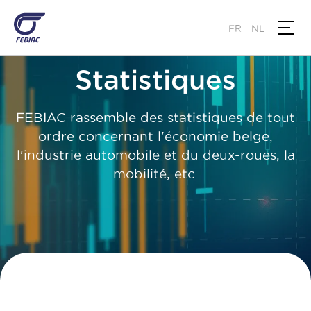
Skip
to
FR
NL
main
content
Statistiques
FEBIAC rassemble des statistiques de tout
ordre concernant l'économie belge,
l'industrie automobile et du deux-roues, la
mobilité, etc.