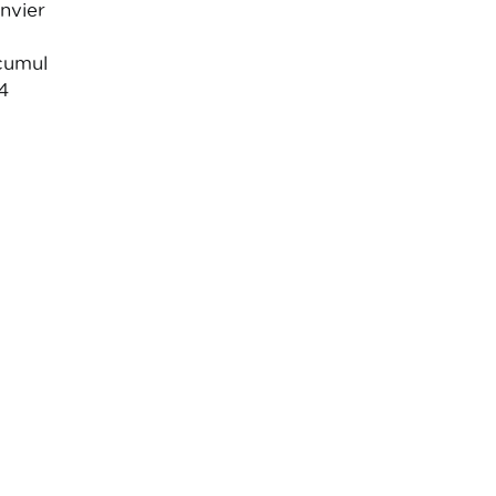
nvier
 cumul
4