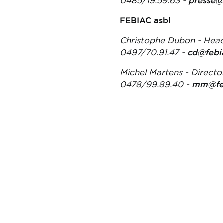
0485/19.59.63 -
presse@
FEBIAC asbl
Christophe Dubon - Hea
0497/70.91.47 -
cd@febi
Michel Martens - Direct
0478/99.89.40 -
mm@feb
Informations
Links