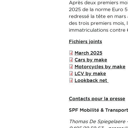
Après deux premiers mois
2025 de la norme Euro 5
redressé la tête en mars
des trois premiers mois,
immatriculations contre 
Fichiers joints
File
March 2025
File
Cars by make
File
Motorcycles by make
File
LCV by make
File
Lookback net
Contacts pour la presse
SPF Mobilité & Transpor
Thomas De Spiegelaere -