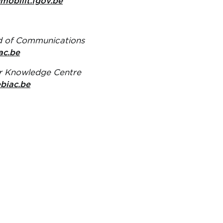
mobilit.fgov.be
d of Communications
ac.be
or Knowledge Centre
iac.be
Fédération