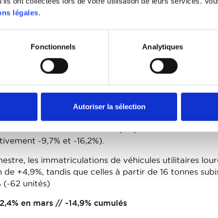
e +10,5% par rapport aux 6.018 immatriculations de m
ils ont collectées lors de votre utilisation de leurs services. Vou
ns légales
.
ché des véhicules utilitaires légers de clôturer le pre
matriculations et une progression de +11,2% par rappo
Fonctionnels
Analytiques
s :
rs // +4,9% cumulés
mars // -2,6% cumulés
Autoriser la sélection
utilitaires lourds de moins de 16 tonnes et à partir de
 connus un mois de mars marqué par un recul de leurs
tivement -9,7% et -16,2%).
stre, les immatriculations de véhicules utilitaires lou
 de +4,9%, tandis que celles à partir de 16 tonnes subi
 (-62 unités)
-2,4% en mars // -14,9% cumulés