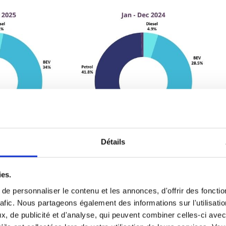
Détails
ies.
ers : +10,5% en mars // +11,2% cumulés
e personnaliser le contenu et les annonces, d'offrir des fonctio
tilitaires légers enchaîne un 4e mois consécutif en
rafic. Nous partageons également des informations sur l'utilisati
éhicules neufs immatriculés en mars 2025 illustrent un
, de publicité et d'analyse, qui peuvent combiner celles-ci avec