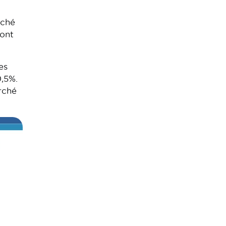
rché
sont
es
0,5%.
rché