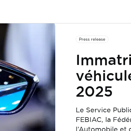
Press release
Immatri
véhicul
2025
Le Service Publi
FEBIAC, la Fédé
l’Automobile et