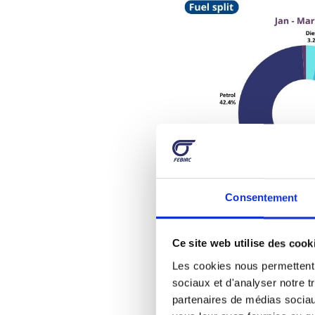
Consentement
Ce site web utilise des cook
Véhicules utilitaires lég
Les cookies nous permettent d
Le marché des véhicules u
sociaux et d'analyser notre t
progression. Les 6.650 v
partenaires de médias sociaux