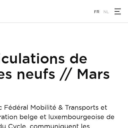
FR
NL
culations de
es neufs // Mars
c Fédéral Mobilité & Transports et
ration belge et luxembourgeoise de
 du Cycle, communiquent les