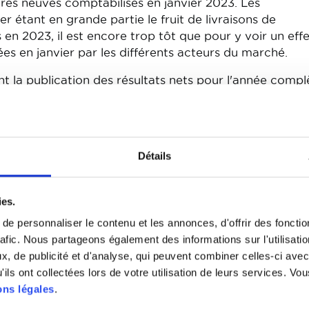
res neuves comptabilisés en janvier 2023. Les
er étant en grande partie le fruit de livraisons de
n 2023, il est encore trop tôt que pour y voir un eff
es en janvier par les différents acteurs du marché.
 la publication des résultats nets pour l'année compl
git de toutes les voitures particulières neuves immatric
 radiées endéans les 30 jours suivant leur première
Détails
exercice 2023 s'est conclu avec 468.622 immatriculatio
oration nette de +30,2% par rapport au marché net 202
ers +15,7%
ies.
e personnaliser le contenu et les annonces, d'offrir des fonctio
tilitaires légers entame lui aussi positivement l'exerci
rafic. Nous partageons également des informations sur l'utilisati
e janvier, c'est une progression de +15,7% qu'affiche 
, de publicité et d'analyse, qui peuvent combiner celles-ci avec
 immatriculées contre 5.498 à l'issue du mois de janvi
ils ont collectées lors de votre utilisation de leurs services. Vou
ns légales
.