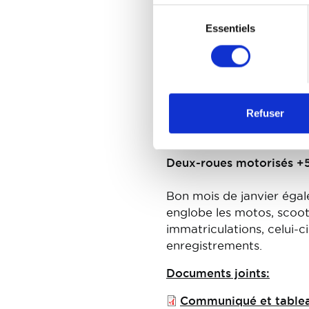
Sélection
Véhicules utilitaires lour
Essentiels
du
<16 tonnes +93,9%
consentement
>=16 tonnes +11,2% en ja
Janvier 2024 fut égalemen
Les moins de 16 tonnes e
Refuser
que ceux de plus de 16 t
nouvelles immatriculatio
Deux-roues motorisés +
Bon mois de janvier éga
englobe les motos, scoote
immatriculations, celui-
enregistrements.
Documents joints:
File
Communiqué et table