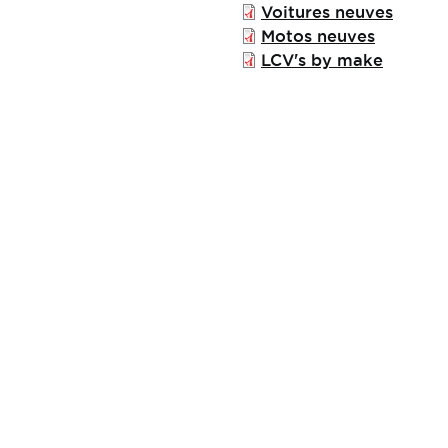
File
Voitures neuves
File
Motos neuves
File
LCV's by make
Informations
Links
pratiques
Publications
Contact
Tax Calculator
Jobs
Specx (Technicar)