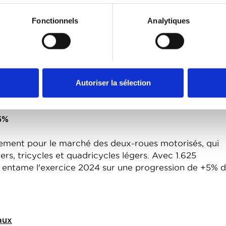
ds
Fonctionnels
Analytiques
nvier
t positif pour le marché des véhicules utilitaires lourd
nregistrent une progression de +93,9% (+77 unités), t
Autoriser la sélection
onnes affichent une amélioration de +11,2% avec 856
ns.
5%
lement pour le marché des deux-roues motorisés, qui
rs, tricycles et quadricycles légers. Avec 1.625
ci entame l'exercice 2024 sur une progression de +5% d
aux