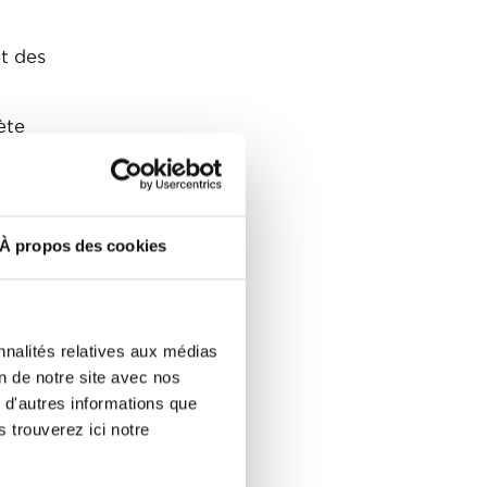
et des
ète
ulées
À propos des cookies
ns
2.
nnalités relatives aux médias
ce
on de notre site avec nos
ce
 d'autres informations que
er
s trouverez ici notre