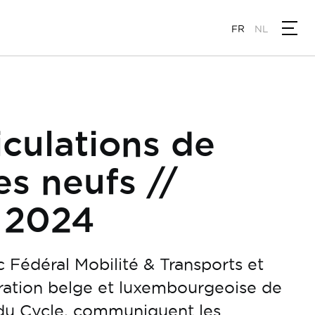
FR
NL
culations de
es neufs //
 2024
c Fédéral Mobilité & Transports et
ration belge et luxembourgeoise de
 du Cycle, communiquent les