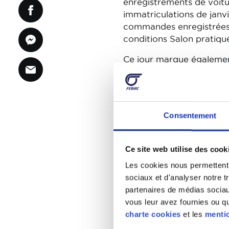
enregistrements de voitu
immatriculations de janvi
commandes enregistrées e
conditions Salon pratiqué
Ce jour marque également
2023. Pour rappel, il s'a
en 2023 qui n'ont pas été
immatriculation.
Consentement
Envisagé de la sorte, l'
"nettes", soit une améli
Véhicules utilitaires lég
Ce site web utilise des cook
Les cookies nous permettent d
Le marché des véhicules u
sociaux et d'analyser notre t
2024. Au terme du mois d
partenaires de médias sociaux
marché, avec 6.361 unités
vous leur avez fournies ou qu'
2023.
charte cookies
et les
mentio