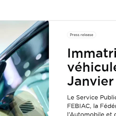
Press release
Immatri
véhicul
Janvier
Le Service Publi
FEBIAC, la Fédé
l’Automobile et