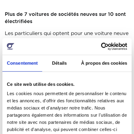
Plus de 7 voitures de sociétés neuves sur 10 sont
électrifiées
Les particuliers qui optent pour une voiture neuve
continuent d’accorder leur préférence à la
motorisation essence (63,6% de parts de
marché). En matière d’électrification, les
particuliers optent toujours très majoritairement
Consentement
Détails
À propos des cookies
pour la solution hybride auto-rechargeable (HEV)
qui concentre près d’une immatriculation sur cinq
(18,4%).
Ce site web utilise des cookies.
Les cookies nous permettent de personnaliser le contenu
Du côté des professionnels, plus de sept voitures
et les annonces, d'offrir des fonctionnalités relatives aux
neuves sur 10 sont désormais électrifiées avec,
médias sociaux et d'analyser notre trafic. Nous
sans surprise, la motorisation 100% électrique
partageons également des informations sur l'utilisation de
(BEV) qui regroupe la majorité des
notre site avec nos partenaires de médias sociaux, de
immatriculations (52,5% de parts de marché)
publicité et d'analyse, qui peuvent combiner celles-ci
assez nettement devant l’hybride rechargeable