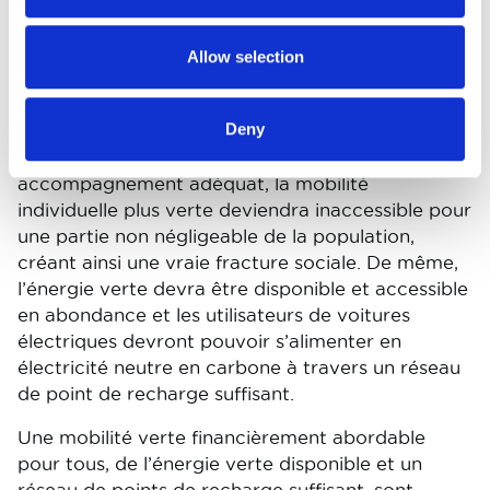
affirmer qu’il a déjà effectué une bonne part de
son travail en développant une vaste gamme de
Allow selection
produits zéro émission, il ne pourra néanmoins
pas réussir à lui seul la transition vers une mobilité
neutre en matière d’émissions de CO2.
Deny
FEBIAC signale aux autorités que, sans un
accompagnement adéquat, la mobilité
individuelle plus verte deviendra inaccessible pour
une partie non négligeable de la population,
créant ainsi une vraie fracture sociale. De même,
l’énergie verte devra être disponible et accessible
en abondance et les utilisateurs de voitures
électriques devront pouvoir s’alimenter en
électricité neutre en carbone à travers un réseau
de point de recharge suffisant.
Une mobilité verte financièrement abordable
pour tous, de l’énergie verte disponible et un