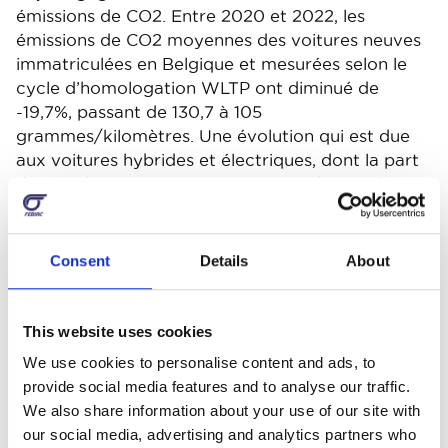
émissions de CO2. Entre 2020 et 2022, les
émissions de CO2 moyennes des voitures neuves
immatriculées en Belgique et mesurées selon le
cycle d’homologation WLTP ont diminué de
-19,7%, passant de 130,7 à 105
grammes/kilomètres. Une évolution qui est due
aux voitures hybrides et électriques, dont la part
de marché cumulée atteignait 34% du marché fin
2022.
Si les marques automobiles proposent aujourd’hui
Consent
Details
About
plus de 80 modèles entièrement électriques
(BEV) sur le marché belge, il convient cependant
de constater que ceux-ci sont, dans près de 9 cas
This website uses cookies
sur 10, acquis par des entreprises. Le surcoût de
We use cookies to personalise content and ads, to
cette technologie face à une motorisation
provide social media features and to analyse our traffic.
thermique traditionnelle – la batterie électrique
We also share information about your use of our site with
pèse à elle seule pour près de 40% du prix
our social media, advertising and analytics partners who
d’achat du véhicule – ainsi que les incertitudes