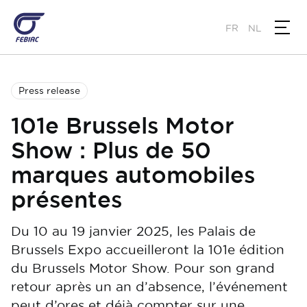
Skip
to
FR
NL
main
content
Press release
101e Brussels Motor
Show : Plus de 50
marques automobiles
présentes
Du 10 au 19 janvier 2025, les Palais de
Brussels Expo accueilleront la 101e édition
du Brussels Motor Show. Pour son grand
retour après un an d’absence, l’événement
peut d’ores et déjà compter sur une