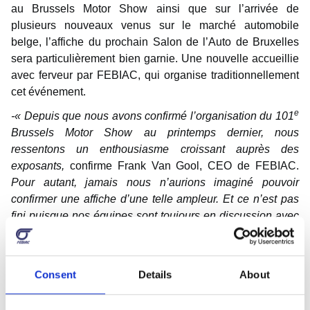
au Brussels Motor Show ainsi que sur l’arrivée de
plusieurs nouveaux venus sur le marché automobile
belge, l’affiche du prochain Salon de l’Auto de Bruxelles
sera particulièrement bien garnie. Une nouvelle accueillie
avec ferveur par FEBIAC, qui organise traditionnellement
cet événement.
e
-« Depuis que nous avons confirmé l’organisation du 101
Brussels Motor Show au printemps dernier, nous
ressentons un enthousiasme croissant auprès des
exposants,
confirme Frank Van Gool, CEO de FEBIAC.
Pour autant, jamais nous n’aurions imaginé pouvoir
confirmer une affiche d’une telle ampleur. Et ce n’est pas
fini puisque nos équipes sont toujours en discussion avec
d’autres marques qui souhaitent également se joindre à
nous. À ce niveau, notre Salon de l’Auto 2025 peut déjà
être considéré comme un franc succès. »
Consent
Details
About
Dédié aux voitures particulières, véhicules utilitaires légers
et véhicules de loisirs, le Brussels Motor Show 2025