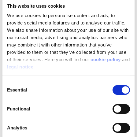
entend une nouvelle fois proposer à ses visiteurs bien plus
This website uses cookies
qu’une simple exposition statique :
We use cookies to personalise content and ads, to
provide social media features and to analyse our traffic.
-« En parallèle de l’exposition de véhicules, produits ou
We also share information about your use of our site with
services, nous respecterons l’héritage de notre événement
our social media, advertising and analytics partners who
en proposant également aux visiteurs bon nombre
may combine it with other information that you’ve
d’animations qui devraient ravir petits et grands
, poursuit
provided to them or that they’ve collected from your use
Christophe Dubon, Head of Communications de FEBIAC
of their services. Here you will find our
cookie policy
and
et en charge de la coordination de l’événement.
Si les
legal notice
.
détails de ces différentes animations seront présentés
début décembre, nous pouvons déjà avertir les visiteurs
qui nous rejoindront qu’ils peuvent s’attendre à vivre des
Consent
Essential
expériences inédites, notamment avec un volant entre les
Selection
mains. »
Billetterie :
autosalon.be
Functional
Marques inscrites (au 23 octobre)
Analytics
Abarth
Isuzu
Omoda
Jaecoo
Opel