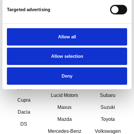
Alfa Romeo
Targeted advertising
Jeep
Peugeot
Alpine
KGM
Porsche
Audi
KIA
Renault
Allow all
Bentley
Lamborghini
Rimac
BMW
Allow selection
Lancia
Seat
Bugatti
Leapmotor
Skoda
Deny
BYD
Lexus
smart
Citroën
Lucid Motors
Subaru
Cupra
Maxus
Suzuki
Dacia
Mazda
Toyota
DS
Mercedes-Benz
Volkswagen